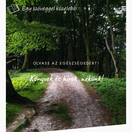
OLVASS AZ EGÉSZSÉGEDÉRT!
Könyvek és hírek
 nekünk
|