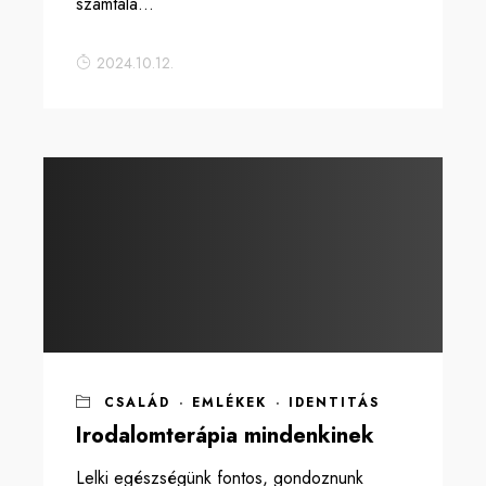
számtala...
2024.10.12.
CSALÁD
·
EMLÉKEK
·
IDENTITÁS
Irodalomterápia mindenkinek
Lelki egészségünk fontos, gondoznunk