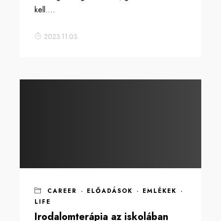
kell....
2023.11.03.
CAREER
·
ELŐADÁSOK
·
EMLÉKEK
·
LIFE
Irodalomterápia az iskolában