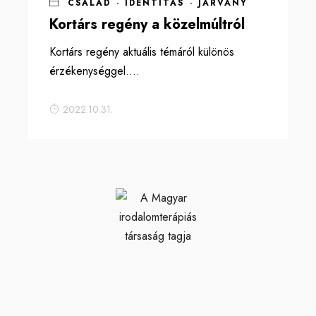
CSALÁD
·
IDENTITÁS
·
JÁRVÁNY
Kortárs regény a közelmúltról
Kortárs regény aktuális témáról különös
érzékenységgel....
2022.10.31.