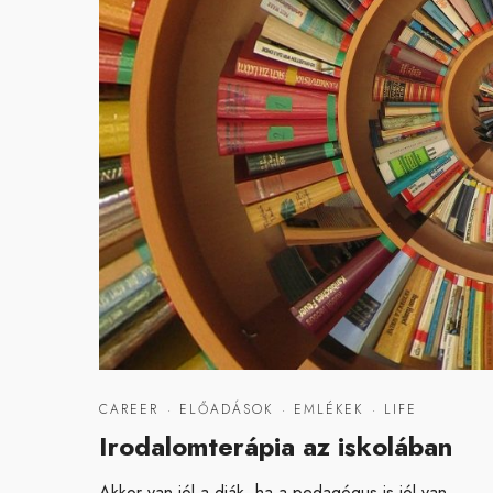
CAREER
·
ELŐADÁSOK
·
EMLÉKEK
·
LIFE
Irodalomterápia az iskolában
Akkor van jól a diák, ha a pedagógus is jól van.