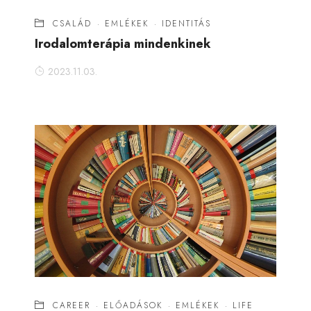
CSALÁD
·
EMLÉKEK
·
IDENTITÁS
Irodalomterápia mindenkinek
2023.11.03.
CAREER
·
ELŐADÁSOK
·
EMLÉKEK
·
LIFE