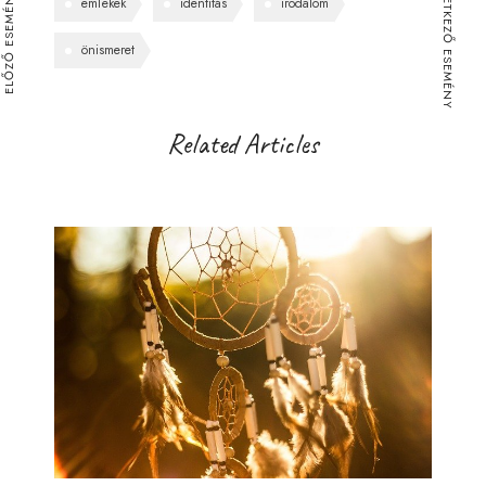
KÖVETKEZŐ ESEMÉNY
ELŐZŐ ESEMÉNY
emlékek
identitás
irodalom
önismeret
Related Articles