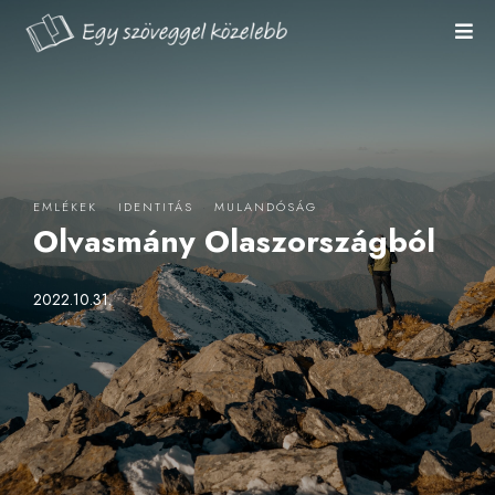
·
·
EMLÉKEK
IDENTITÁS
MULANDÓSÁG
Olvasmány Olaszországból
2022.10.31.