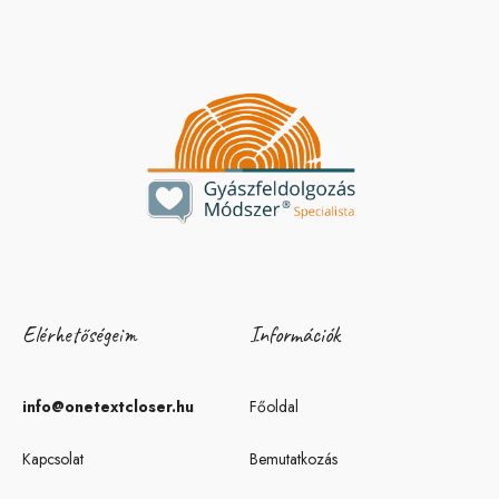
Elérhetőségeim
Információk
info@onetextcloser.hu
Főoldal
Kapcsolat
Bemutatkozás