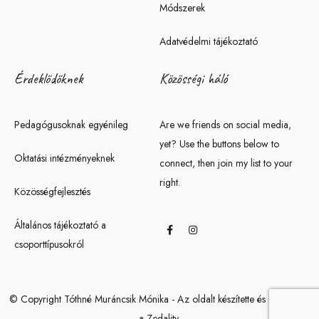
Módszerek
Adatvédelmi tájékoztató
Érdeklődőknek
Közösségi háló
Pedagógusoknak egyénileg
Are we friends on social media,
yet? Use the buttons below to
Oktatási intézményeknek
connect, then join my list to your
right.
Közösségfejlesztés
Általános tájékoztató a
csoporttípusokról
© Copyright Tóthné Muráncsik Mónika - Az oldalt készítette és üzemelteti
a Zedality.