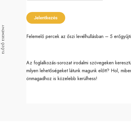
Download ICS
Google Ca
Jelentkezés
ELŐZŐ ESEMÉNY
Felemelő percek az őszi levélhullásban – 5 erőgyűjtő
Az foglalkozás-sorozat irodalmi szövegeken keresztü
milyen lehetőségeket látunk magunk előtt? Hol, mib
önmagadhoz is közelebb kerülhess!