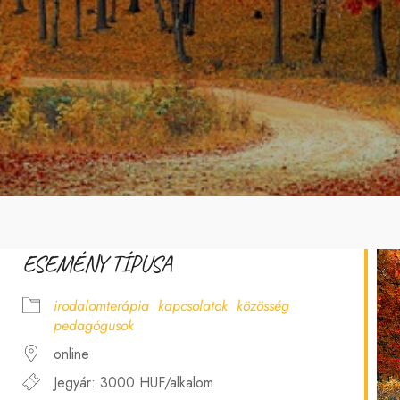
ESEMÉNY TÍPUSA
irodalomterápia
kapcsolatok
közösség
pedagógusok
online
Jegyár: 3000 HUF/alkalom