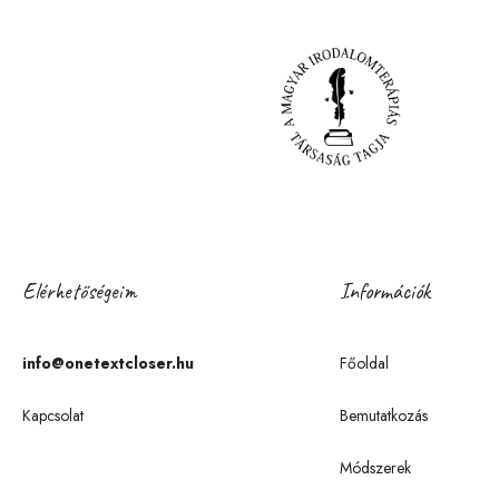
Elérhetőségeim
Információk
info@onetextcloser.hu
Főoldal
Kapcsolat
Bemutatkozás
Módszerek