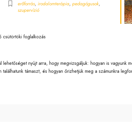
erőforrás
,
irodalomterápia
,
pedagógusok
,
lendar
iCalendar
Off
szupervízió
 csütörtöki foglalkozás
l lehetőséget nyújt arra, hogy megvizsgáljuk: hogyan is vagyunk
en találhatunk támaszt, és hogyan őrizhetjük meg a számunkra leg