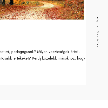
ice 365
Outlook Live
KÖVETKEZŐ ESEMÉNY
 most mi, pedagógusok? Milyen veszteségek értek,
fontosabb értékeket? Kerülj közelebb másokhoz, hogy