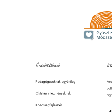
Érdeklődőknek
Köz
Pedagógusoknak egyénileg
Are
but
Oktatási intézményeknek
righ
Közösségfejlesztés