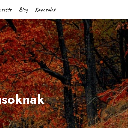
esztés
Blog
Kapcsolat
usoknak