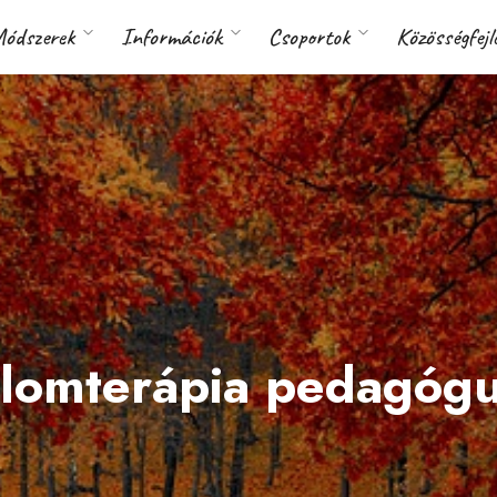
ódszerek
Információk
Csoportok
Közösségfejl
dalomterápia pedagóg