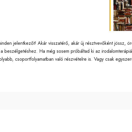
lendar
iCalendar
Off
k minden jelentkezőt! Akár visszatérő, akár új résztvevőként jössz
j a beszélgetéshez. Ha még sosem próbáltad ki az irodalomterápiát
lyabb, csoportfolyamatban való részvételre is. Vagy csak egyszerű