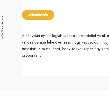
Download ICS
Google Ca
Jelentkezés
ELŐZŐ ESEMÉNY
A könyvtári nyitott foglalkozásokra szeretettel váro
változatossága lehetővé teszi, hogy kapcsolódni tud
betekints, s aztán lehet, hogy kedvet kapsz egy komo
csoportra…