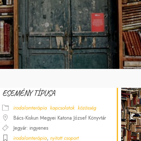
ESEMÉNY TÍPUSA
irodalomterápia
kapcsolatok
közösség
Bács-Kiskun Megyei Katona József Könyvtár
Jegyár: ingyenes
irodalomterápia
,
nyitott csoport