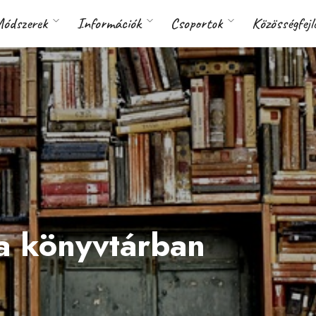
ódszerek
Információk
Csoportok
Közösségfejl
 a könyvtárban