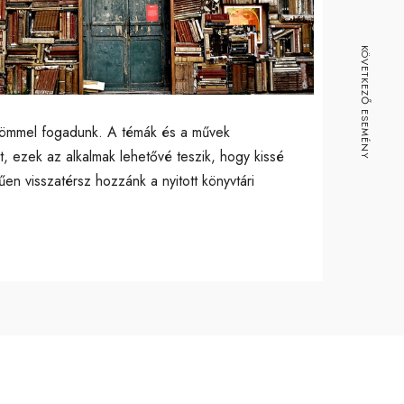
ice 365
Outlook Live
KÖVETKEZŐ ESEMÉNY
, örömmel fogadunk. A témák és a művek
, ezek az alkalmak lehetővé teszik, hogy kissé
en visszatérsz hozzánk a nyitott könyvtári