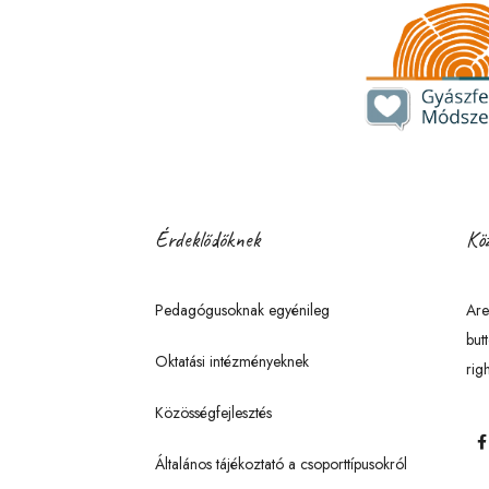
Érdeklődőknek
Köz
Pedagógusoknak egyénileg
Are
but
Oktatási intézményeknek
righ
Közösségfejlesztés
Általános tájékoztató a csoporttípusokról