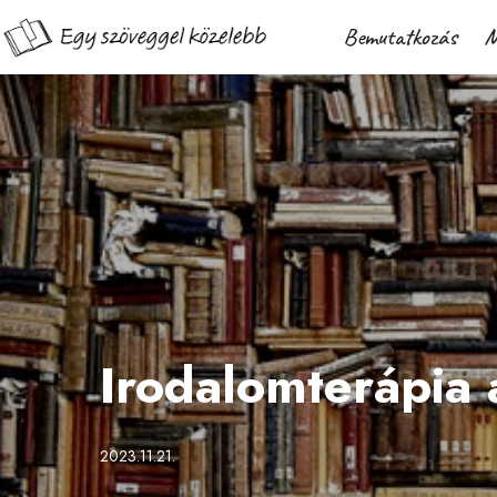
Bemutatkozás
M
Irodalomterápia
2023.11.21.