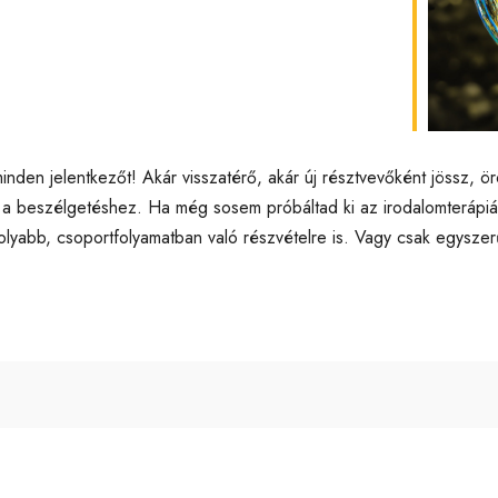
lendar
iCalendar
Off
k minden jelentkezőt! Akár visszatérő, akár új résztvevőként jössz
j a beszélgetéshez. Ha még sosem próbáltad ki az irodalomterápiát
lyabb, csoportfolyamatban való részvételre is. Vagy csak egyszerű