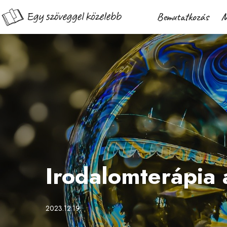
Bemutatkozás
M
Irodalomterápia
2023.12.19.