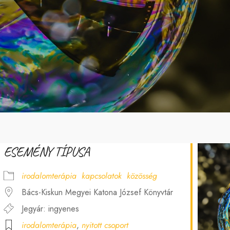
ESEMÉNY TÍPUSA
irodalomterápia
kapcsolatok
közösség
Bács-Kiskun Megyei Katona József Könyvtár
Jegyár: ingyenes
irodalomterápia
,
nyitott csoport