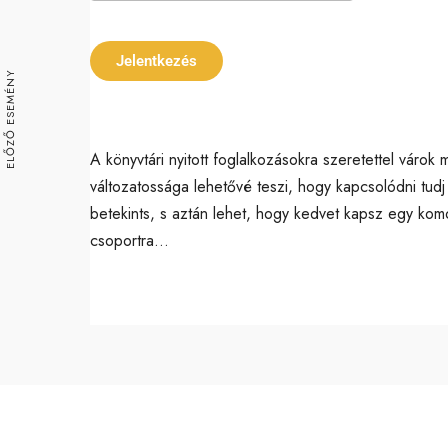
Download ICS
Google Ca
Jelentkezés
ELŐZŐ ESEMÉNY
A könyvtári nyitott foglalkozásokra szeretettel váro
változatossága lehetővé teszi, hogy kapcsolódni tud
betekints, s aztán lehet, hogy kedvet kapsz egy komo
csoportra…