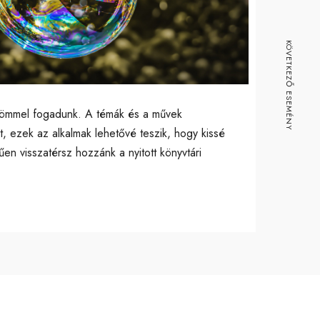
ice 365
Outlook Live
KÖVETKEZŐ ESEMÉNY
, örömmel fogadunk. A témák és a művek
, ezek az alkalmak lehetővé teszik, hogy kissé
en visszatérsz hozzánk a nyitott könyvtári