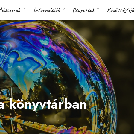
ódszerek
Információk
Csoportok
Közösségfejl
 a könyvtárban