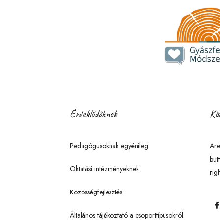
Érdeklődőknek
Köz
Pedagógusoknak egyénileg
Are
but
Oktatási intézményeknek
righ
Közösségfejlesztés
Általános tájékoztató a csoporttípusokról