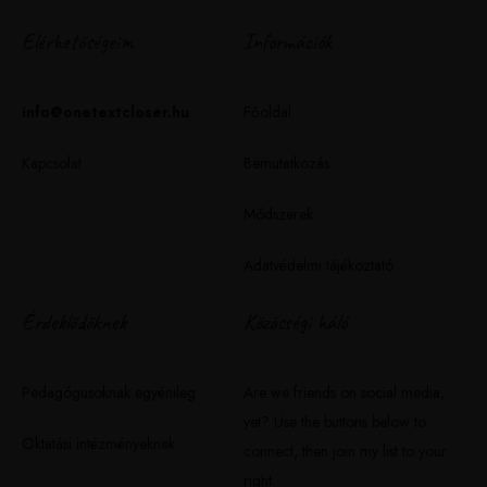
Elérhetőségeim
Információk
info@onetextcloser.hu
Főoldal
Kapcsolat
Bemutatkozás
Módszerek
Adatvédelmi tájékoztató
Érdeklődőknek
Közösségi háló
Pedagógusoknak egyénileg
Are we friends on social media,
yet? Use the buttons below to
Oktatási intézményeknek
connect, then join my list to your
right.