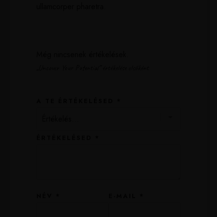
ullamcorper pharetra.
Még nincsenek értékelések.
„Uncover Your Potential” értékelése elsőként
A TE ÉRTÉKELÉSED
*
ÉRTÉKELÉSED
*
NÉV
*
E-MAIL
*