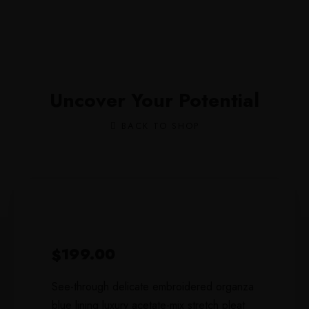
Uncover Your Potential
BACK TO SHOP
199.00
$
See-through delicate embroidered organza
blue lining luxury acetate-mix stretch pleat