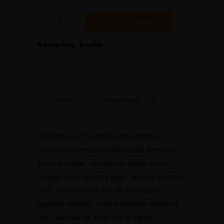
KOSÁRBA TESZEM
Kategória:
Books
Leírás
Vélemények (0)
Pellentesque habitant morbi tristique
senectus et netus et malesuada fames ac
turpis egestas. Vestibulum tortor quam,
feugiat vitae, ultricies eget, tempor sit amet,
ante. Donec eu libero sit amet quam
egestas semper. Mauris placerat eleifend
leo. Quisque sit amet est et sapien