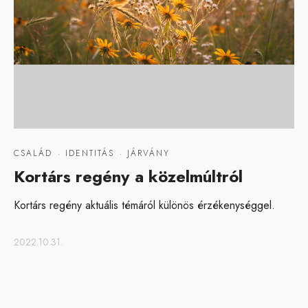
CSALÁD
·
IDENTITÁS
·
JÁRVÁNY
Kortárs regény a közelmúltról
Kortárs regény aktuális témáról különös érzékenységgel.
2022.10.31.