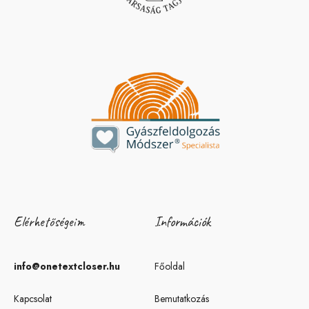
Elérhetőségeim
Információk
info@onetextcloser.hu
Főoldal
Kapcsolat
Bemutatkozás