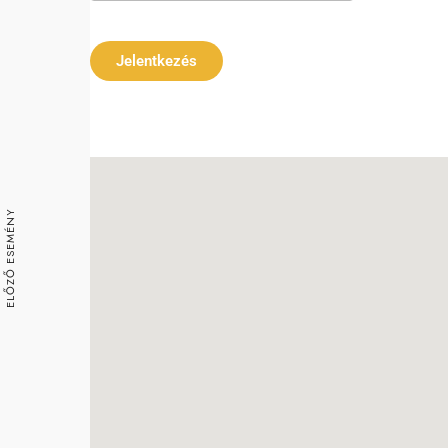
Download ICS
Google Ca
Jelentkezés
ELŐZŐ ESEMÉNY