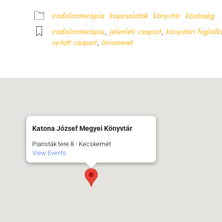
lendar
iCalendar
Off
irodalomterápia
kapcsolatok
könyvtár
közösség
irodalomterápia
,
jelenléti csoport
,
könyvtári foglalk
nyitott csoport
,
önismeret
Katona József Megyei Könyvtár
Piaristák tere 8 - Kecskemét
View Events