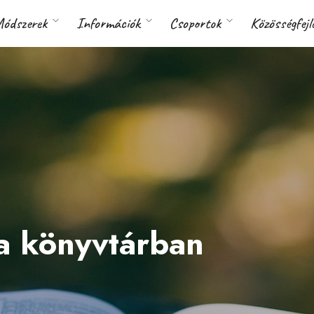
ódszerek
Információk
Csoportok
Közösségfejl
 a könyvtárban