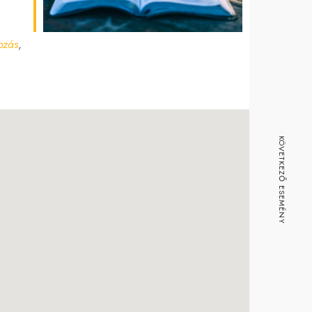
ice 365
Outlook Live
ozás
,
KÖVETKEZŐ ESEMÉNY