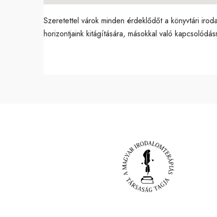
Szeretettel várok minden érdeklődőt a könyvtári irod
horizontjaink kitágítására, másokkal való kapcsolód