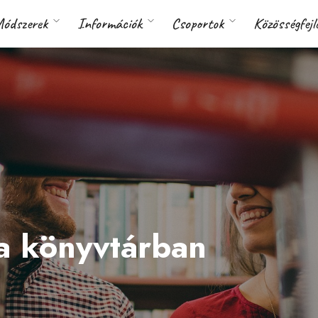
ódszerek
Információk
Csoportok
Közösségfejl
 a könyvtárban