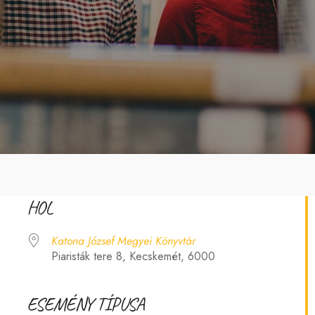
HOL
Katona József Megyei Könyvtár
Piaristák tere 8, Kecskemét, 6000
ESEMÉNY TÍPUSA