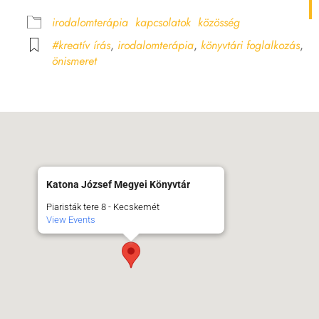
lendar
iCalendar
Off
irodalomterápia
kapcsolatok
közösség
#kreatív írás
,
irodalomterápia
,
könyvtári foglalkozás
,
önismeret
Katona József Megyei Könyvtár
Piaristák tere 8 - Kecskemét
View Events