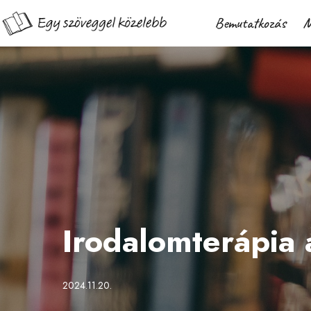
Bemutatkozás
M
Irodalomterápia
2024.11.20.