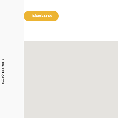
Download ICS
Google Ca
Jelentkezés
ELŐZŐ ESEMÉNY