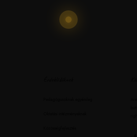
Érdeklődőknek
Köz
Pedagógusoknak egyénileg
Are
but
Oktatási intézményeknek
righ
Közösségfejlesztés