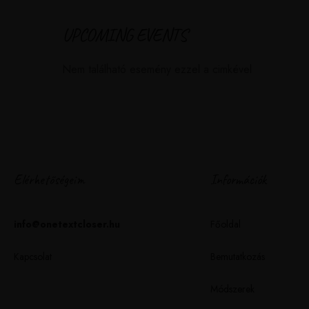
UPCOMING EVENTS
Nem található esemény ezzel a cimkével
Elérhetőségeim
Információk
info@onetextcloser.hu
Főoldal
Kapcsolat
Bemutatkozás
Módszerek