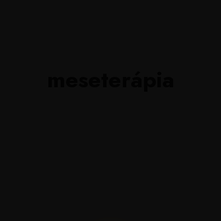
ódszerek
Információk
Csoportok
Közösségfejl
meseterápia