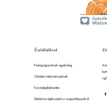
Érdeklődőknek
Köz
Pedagógusoknak egyénileg
Are
but
Oktatási intézményeknek
righ
Közösségfejlesztés
Általános tájékoztató a csoporttípusokról