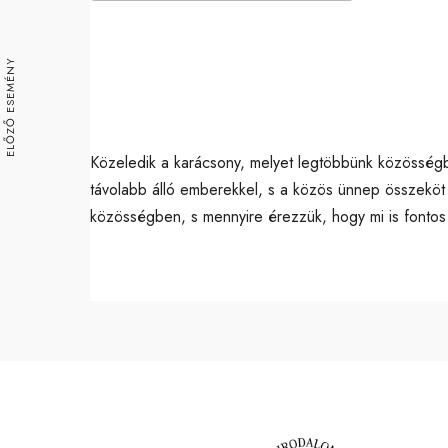
Download ICS
Google Ca
ELŐZŐ ESEMÉNY
Közeledik a karácsony, melyet legtöbbünk közösség
távolabb álló emberekkel, s a közös ünnep összekö
közösségben, s mennyire érezzük, hogy mi is fontos