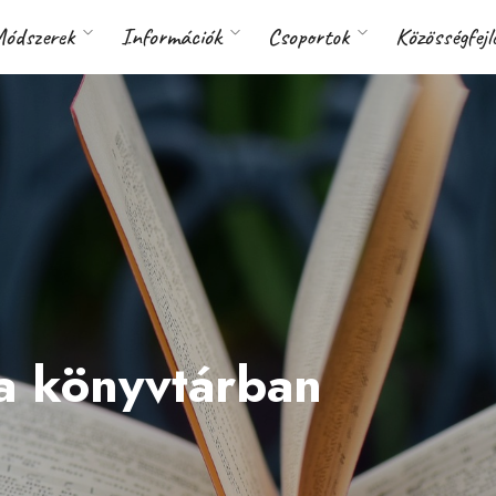
ódszerek
Információk
Csoportok
Közösségfejl
 a könyvtárban