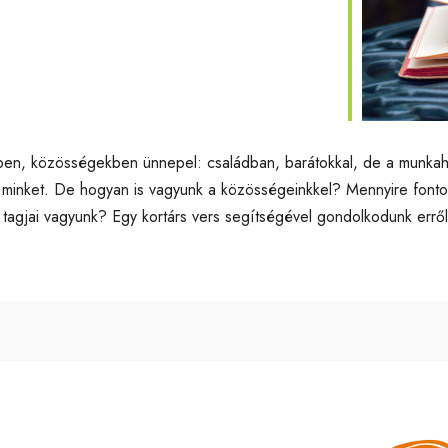
lendar
iCalendar
Off
ben, közösségekben ünnepel: családban, barátokkal, de a munkah
t minket. De hogyan is vagyunk a közösségeinkkel? Mennyire fon
 tagjai vagyunk? Egy kortárs vers segítségével gondolkodunk errő