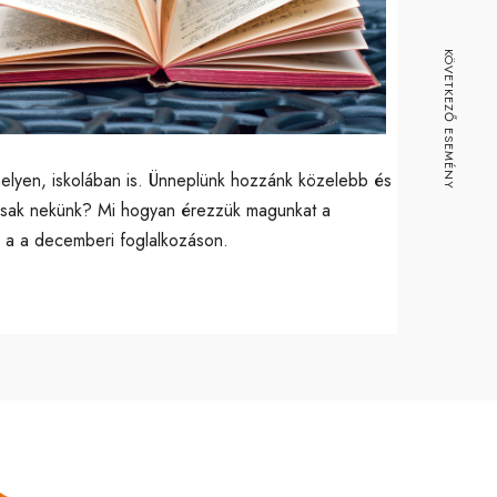
ice 365
Outlook Live
KÖVETKEZŐ ESEMÉNY
elyen, iskolában is. Ünneplünk hozzánk közelebb és
tosak nekünk? Mi hogyan érezzük magunkat a
l a a decemberi foglalkozáson.